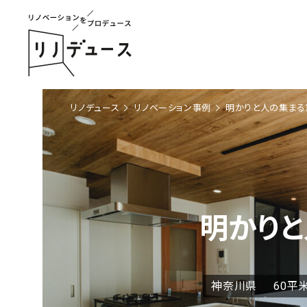
リノデュース
リノベーション事例
明かりと人の集まる
明かり
神奈川県
60平