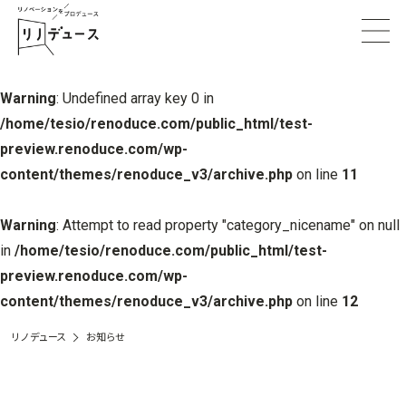
Warning
: Undefined array key 0 in
/home/tesio/renoduce.com/public_html/test-
preview.renoduce.com/wp-
content/themes/renoduce_v3/archive.php
on line
11
Warning
: Attempt to read property "category_nicename" on null
in
/home/tesio/renoduce.com/public_html/test-
preview.renoduce.com/wp-
content/themes/renoduce_v3/archive.php
on line
12
リノデュース
お知らせ