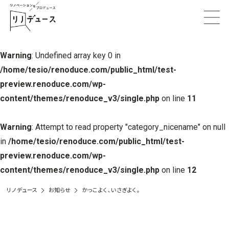
Warning
: Undefined array key 0 in
/home/tesio/renoduce.com/public_html/test-
preview.renoduce.com/wp-
content/themes/renoduce_v3/single.php
on line
11
Warning
: Attempt to read property "category_nicename" on null
in
/home/tesio/renoduce.com/public_html/test-
preview.renoduce.com/wp-
content/themes/renoduce_v3/single.php
on line
12
リノデュース
お知らせ
かっこよく、いさぎよく。