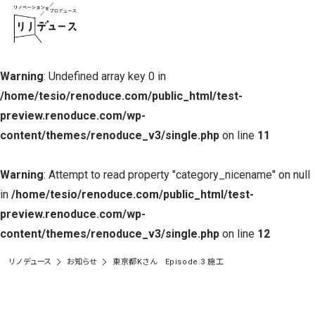
Warning
: Undefined array key 0 in
/home/tesio/renoduce.com/public_html/test-
preview.renoduce.com/wp-
content/themes/renoduce_v3/single.php
on line
11
Warning
: Attempt to read property "category_nicename" on null
in
/home/tesio/renoduce.com/public_html/test-
preview.renoduce.com/wp-
content/themes/renoduce_v3/single.php
on line
12
リノデュース
お知らせ
東京都Kさん Episode.3 施工