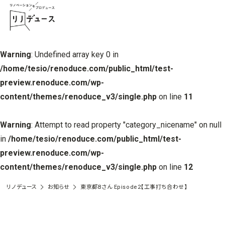
Warning
: Undefined array key 0 in
/home/tesio/renoduce.com/public_html/test-
preview.renoduce.com/wp-
content/themes/renoduce_v3/single.php
on line
11
Warning
: Attempt to read property "category_nicename" on null
in
/home/tesio/renoduce.com/public_html/test-
preview.renoduce.com/wp-
content/themes/renoduce_v3/single.php
on line
12
リノデュース
お知らせ
東京都Bさん Episode2【工事打ち合わせ】