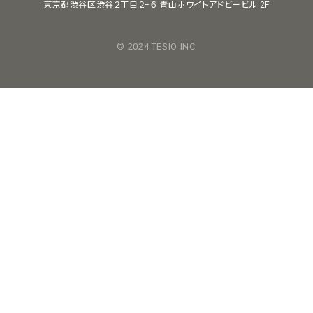
東京都渋谷区渋谷２丁目２−６
青山ホワイトアドビービル 2F
© 2024 TESIO INC