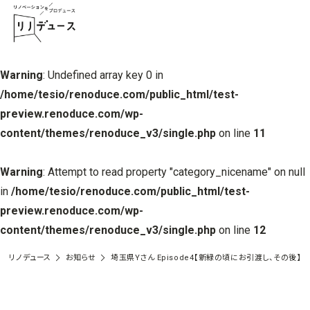
Warning
: Undefined array key 0 in
/home/tesio/renoduce.com/public_html/test-
preview.renoduce.com/wp-
content/themes/renoduce_v3/single.php
on line
11
Warning
: Attempt to read property "category_nicename" on null
in
/home/tesio/renoduce.com/public_html/test-
preview.renoduce.com/wp-
content/themes/renoduce_v3/single.php
on line
12
リノデュース
お知らせ
埼玉県Yさん Episode4【新緑の頃にお引渡し、その後】