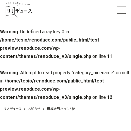
Warning
: Undefined array key 0 in
/home/tesio/renoduce.com/public_html/test-
preview.renoduce.com/wp-
content/themes/renoduce_v3/single.php
on line
11
Warning
: Attempt to read property "category_nicename" on null
in
/home/tesio/renoduce.com/public_html/test-
preview.renoduce.com/wp-
content/themes/renoduce_v3/single.php
on line
12
リノデュース
お知らせ
相模大野ハイツB棟