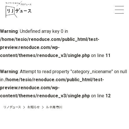
Warning
: Undefined array key 0 in
/home/tesio/renoduce.com/public_html/test-
preview.renoduce.com/wp-
content/themes/renoduce_v3/single.php
on line
11
Warning
: Attempt to read property "category_nicename" on null
in
/home/tesio/renoduce.com/public_html/test-
preview.renoduce.com/wp-
content/themes/renoduce_v3/single.php
on line
12
リノデュース
お知らせ
ルネ南市川