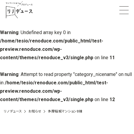
Warning
: Undefined array key 0 in
/home/tesio/renoduce.com/public_html/test-
preview.renoduce.com/wp-
content/themes/renoduce_v3/single.php
on line
11
Warning
: Attempt to read property "category_nicename" on null
in
/home/tesio/renoduce.com/public_html/test-
preview.renoduce.com/wp-
content/themes/renoduce_v3/single.php
on line
12
リノデュース
お知らせ
多摩稲城マンションB棟