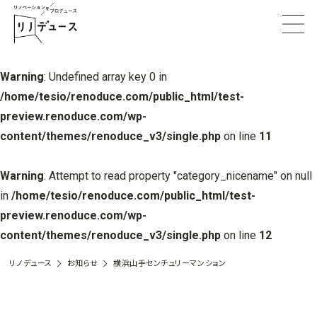
Warning
: Undefined array key 0 in
/home/tesio/renoduce.com/public_html/test-
preview.renoduce.com/wp-
content/themes/renoduce_v3/single.php
on line
11
Warning
: Attempt to read property "category_nicename" on null
in
/home/tesio/renoduce.com/public_html/test-
preview.renoduce.com/wp-
content/themes/renoduce_v3/single.php
on line
12
リノデュース
お知らせ
横浜山手センチュリーマンション