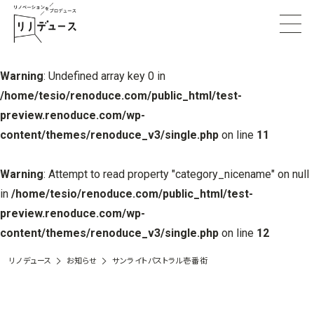
Warning
: Undefined array key 0 in
/home/tesio/renoduce.com/public_html/test-
preview.renoduce.com/wp-
content/themes/renoduce_v3/single.php
on line
11
Warning
: Attempt to read property "category_nicename" on null
in
/home/tesio/renoduce.com/public_html/test-
preview.renoduce.com/wp-
content/themes/renoduce_v3/single.php
on line
12
リノデュース
お知らせ
サンライトパストラル壱番街