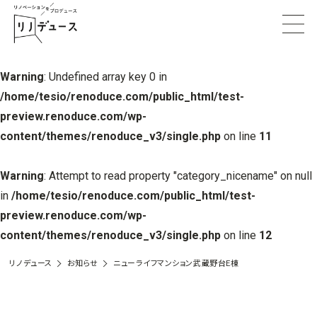
Warning
: Undefined array key 0 in
/home/tesio/renoduce.com/public_html/test-
preview.renoduce.com/wp-
content/themes/renoduce_v3/single.php
on line
11
Warning
: Attempt to read property "category_nicename" on null
in
/home/tesio/renoduce.com/public_html/test-
preview.renoduce.com/wp-
content/themes/renoduce_v3/single.php
on line
12
リノデュース
お知らせ
ニューライフマンション武蔵野台E棟