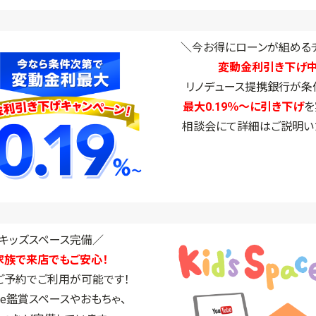
＼今お得にローンが組める
変動金利引き下げ中
リノデュース提携銀行が条
最大0.19％～に引き下げ
を
相談会にて詳細はご説明い
キッズスペース完備／
家族で来店でもご安心！
ご予約でご利用が可能です！
ube鑑賞スペースやおもちゃ、