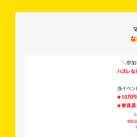
な
＼参加
ハズレな
当イベン
★10万
★家具貰
相談会