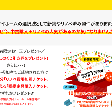
マイホームの選択肢として
新築やリノベ済み物件があります
ぜ今、中古購入＋リノベの人気があるのか気になりません
者限定お年玉プレゼント／
しのくじ引き券をプレゼント！
さらに・・・！
ト参加者でご成約された方は
円分「リノベ費用割引チケット」
える「提携家具購入チケット」
いずれかプレゼント🎵
参加後次回ショールーム来店時に
参加特典をお渡しいたします。