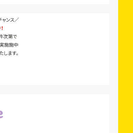
チャンス／
！
件次第で
実施施中
たします。