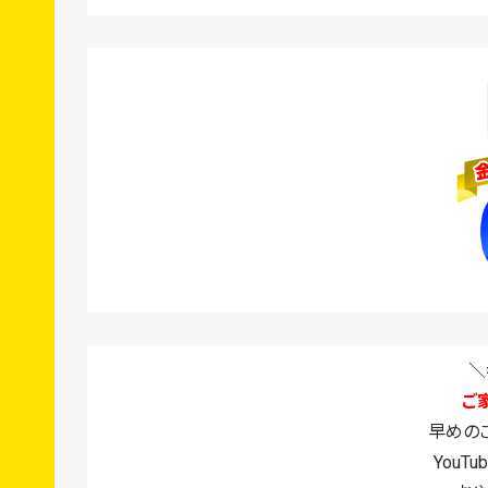
＼
ご
早めの
YouT