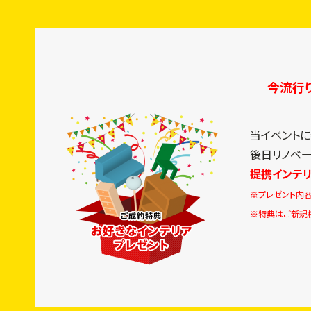
今流行
当イベント
後日リノベ
提携インテ
※プレゼント内容
※特典はご新規