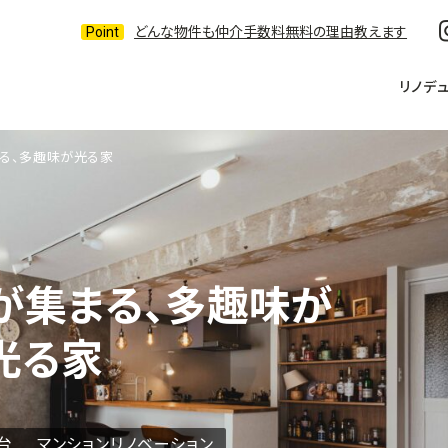
どんな物件も仲介手数料無料の理由教えます
リノデ
る、多趣味が光る家
が集まる、多趣味が
光る家
台
マンションリノベーション