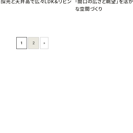
面採光と天井高で広々LDK＆リビン
「間口の広さと眺望」を活
な空間づくり
1
2
»