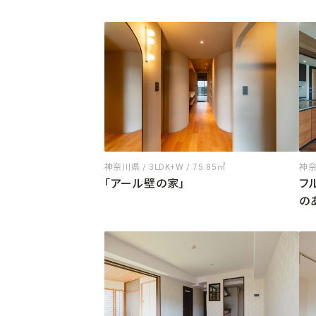
神奈川県 / 3LDK+W / 75.85㎡
神奈川
「アール壁の家」
フ
の