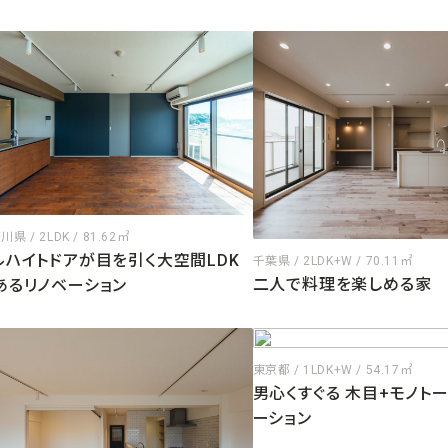
県 / 2LDK / 81.62㎡
ルハイトドアが目を引く大空間LDK
千葉県 / 2LDK+W / 70.11㎡
二人で料理を楽しめる家
あるリノベーション
東京都 / 1LDK+W / 54.17㎡
男心くすぐる 木目+モノト
ーション