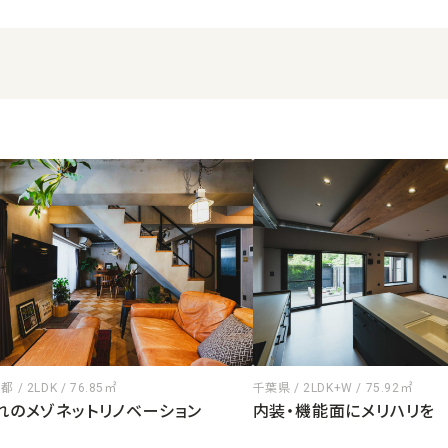
 / 2LDK / 76.85㎡
千葉県 / 2LDK+W / 75.92㎡
れのメゾネットリノベーション
内装・機能面にメリハリを