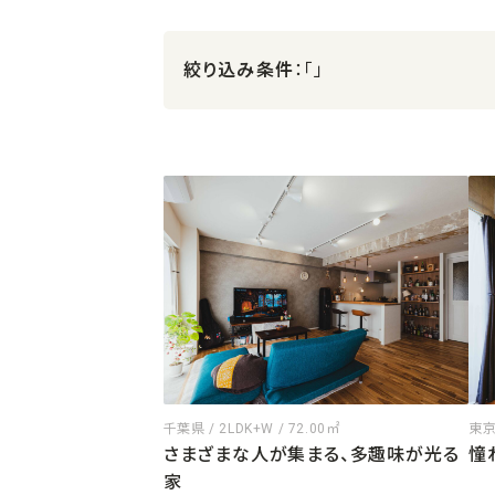
絞り込み条件
：「」
千葉県 / 2LDK+W / 72.00㎡
東京都
さまざまな人が集まる、多趣味が光る
憧
家