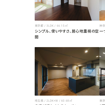
東京都 / 3LDK / 66.15㎡
神奈川
シンプル､使いやすさ､居心地重視の空
一
間
埼玉県 / 2LDK+W / 60.68㎡
東京都