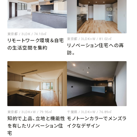
東京都 / 3LDK / 74.10㎡
東京都 / 3LDK+W / 81.02㎡
リモートワーク環境＆自宅
リノベーション住宅への再
の生活空間を集約
訪。
東京都 / 3LDK+W / 79.95㎡
千葉県 / 3LDK+W / 76.89㎡
知的で上品、立地と機能性
モノトーンカラーでメンズラ
を有したリノベーション住
イクなデザイン
宅