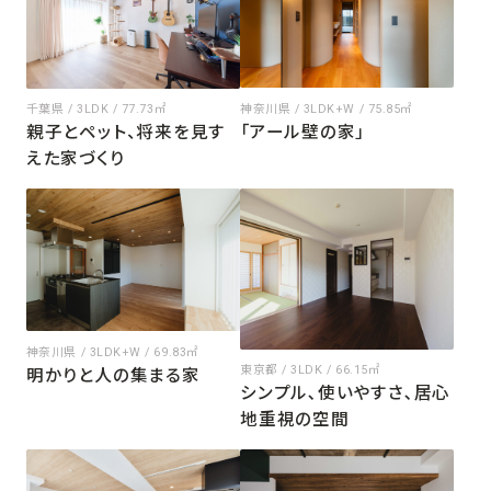
神奈川県 / 3LDK+W / 75.85㎡
千葉県 / 3LDK / 77.73㎡
「アール壁の家」
親子とペット、将来を見す
えた家づくり
神奈川県 / 3LDK+W / 69.83㎡
東京都 / 3LDK / 66.15㎡
明かりと人の集まる家
シンプル､使いやすさ､居心
地重視の空間