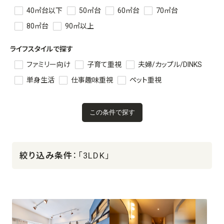
40㎡台以下
50㎡台
60㎡台
70㎡台
80㎡台
90㎡以上
ライフスタイルで探す
ファミリー向け
子育て重視
夫婦/カップル/DINKS
単身生活
仕事趣味重視
ペット重視
絞り込み条件
：「3LDK」