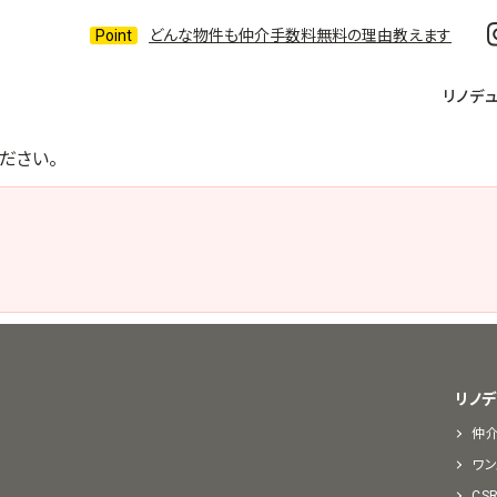
どんな物件も仲介手数料無料の理由教えます
リノデ
ださい。
リノ
仲
ワン
CS