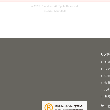
© 2013 Renoduce. All Rights Reserved.
SL2511-4250-3838
リノ
仲
ワン
CS
会
スタ
お
サー