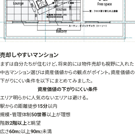
売却しやすいマンション
まずは自分たちが住むけど、将来的には物件売却も視野に入れた
中古マンション選びは資産価値からの観点がポイント。資産価値の
下がりにくい条件を以下にまとめてみました。
資産価値の下がりにくい条件
エリア明らかに人気のないエリアは避ける。
駅からの距離徒歩
15分
以内
規模・管理体制
50世帯
以上が理想
階数
2階以上
と眺望
広さ
60m
以上
90m
未満
2
2