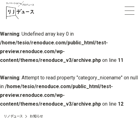
Warning
: Undefined array key 0 in
/home/tesio/renoduce.com/public_html/test-
preview.renoduce.com/wp-
content/themes/renoduce_v3/archive.php
on line
11
Warning
: Attempt to read property "category_nicename" on null
in
/home/tesio/renoduce.com/public_html/test-
preview.renoduce.com/wp-
content/themes/renoduce_v3/archive.php
on line
12
リノデュース
お知らせ