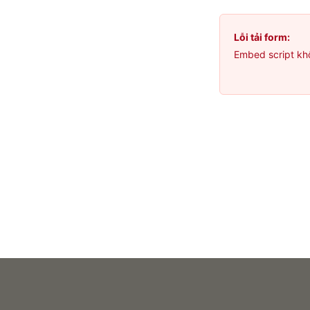
Lỗi tải form:
Embed script kh