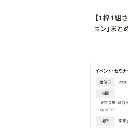
【1枠1組
ョン」まと
イベント・セミナ
開催日
202
時間
東京会場（渋谷/表
⑤13:00
場所
東京