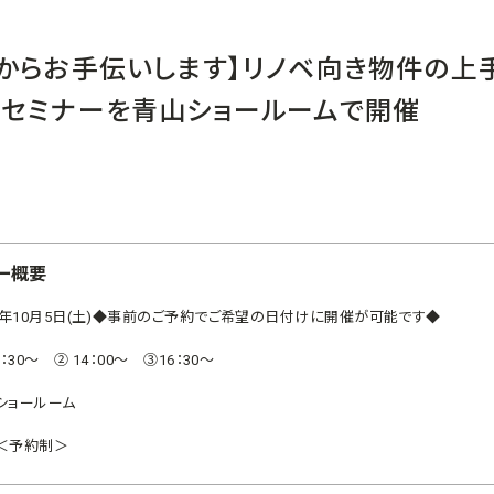
からお手伝いします】リノベ向き物件の上
りセミナーを青山ショールームで開催
ー概要
19年10月5日(土)◆事前のご予約でご希望の日付けに開催が可能です◆
0：30～ ② 14：00～ ③16：30～
ショールーム
＜予約制＞