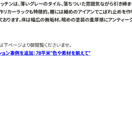
キッチンは、薄いグレーのタイル、落ちついた雰囲気ながら引き締ま
作リカーラックも特徴的。棚には細めのアイアンでこぼれ止めを作り
っております。床は幅広の無垢材。暗めの塗装の重厚感にアンティー
以下ページより御閲覧くださいませ。
ョン事例を追加：78平米”色や素材を揃えて”